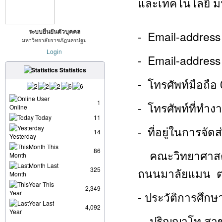
และเทคโนโลยี ม
ระบบยืนยันตัวบุคคล
- Email-address
มหาวิทยาลัยราชภัฏนครปฐม
Login
- Email-address
Statistics
- โทรศัพท์มือถื
User
1
- โทรศัพท์ที่ทำงา
Online
Today
11
- ที่อยู่ในการจ
14
Yesterday
This
86
คณะวิทยาศาสตร
Month
Last
325
ถนนมาลัยแมน ต.
Month
This
2,349
Year
- ประวัติการศึกษ
Last
4,092
Year
ปริญญาโท สาขา