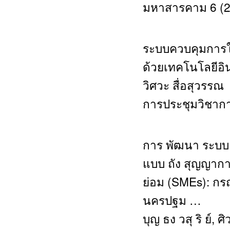
มหาสารคาม 6 (2
ระบบควบคุมการใช
ด้วยเทคโนโลยีอิน
วิศวะ สื่อสุวรรณ
การประชุมวิชากา
การ พัฒนา ระบบ ผ
แบบ ถัง สุญญากา
ย่อม (SMEs): กรณี
นครปฐม …
บุญ ธง วสุ ริ ย์, 