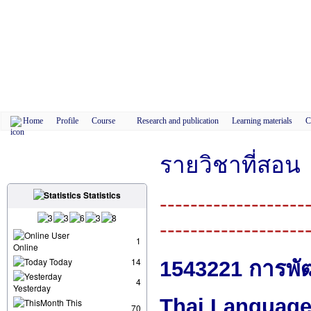
Home
Profile
Course
Research and publication
Learning materials
C
รายวิชาที่สอน
Statistics
-------------------
-------------------
User
1
Online
Today
14
1543221 การพั
4
Yesterday
Thai Languag
This
70