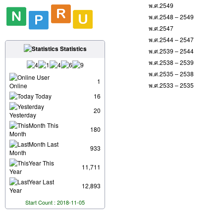
พ.ศ.2549
พ.ศ.2548 – 2549
พ.ศ.2547
พ.ศ.2544 – 2547
Statistics
พ.ศ.2539 – 2544
พ.ศ.2538 – 2539
พ.ศ.2535 – 2538
User
1
พ.ศ.2533 – 2535
Online
Today
16
20
Yesterday
This
180
Month
Last
933
Month
This
11,711
Year
Last
12,893
Year
Start Count : 2018-11-05