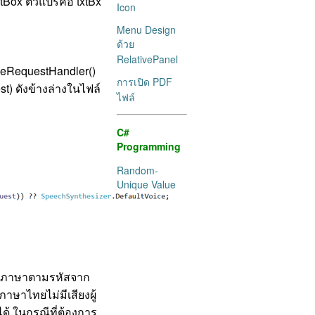
xtBox ตัวแปรคือ txtBx
Icon
Menu Design
ด้วย
RelativePanel
ageRequestHandler()
การเปิด PDF
t) ดังข้างล่างในไฟล์
ไฟล์
C#
Programming
Random-
Unique Value
ยงภาษาตามรหัสจาก
ภาษาไทยไม่มีเสียงผู้
ได้ ในกรณีที่ต้องการ