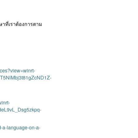
ษาที่เราต้องการตาม
ces?view=winrt-
T5NlMbj3t81gZcND1Z-
inrt-
deL9vL_Dsg5zkpq-
d-a-language-on-a-