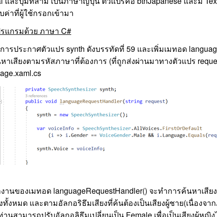
i และปุ่มที่สาม เป็นภาษาญี่ปุ่น ตัวแปรคือ btnJapanese และมี Te
ับค่าที่ผู้ใช้กรอกเข้ามา
รแกรมด้วย ภาษา
C#
่มการประกาศตัวแปร synth ดังบรรทัดที่ 59 และเพิ่มเมทอด langu
้นหาเสียงตามรหัสภาษาที่ต้องการ (ที่ถูกส่งผ่านมาทางตัวแปร reques
age.xaml.cs
งานของเมทอด languageRequestHandler() จะทำการค้นหาเสี
ยงทั้งหมด และตามอัลกอริธึมเสียงที่ค้นต้องเป็นเสียงผู้ชาย(เนื่องจาก
ท่านสามารถปรับอัลกอลิธึมเปลี่ยนเป็น Female เพื่อเป็นเสียงผู้หญิง