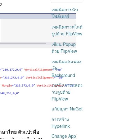
ง
เทคนิคการนับ
โฟล์เดอร์
เทคนิคการสไลด์
รูปด้วย FlipView
เขียน Popup
ด้วย FlipView
เทคนิคเล่นเพลง
เป็น
Background
เทคนิคการแสดง
วนลูปด้วย
FlipView
แก้ปัญหา NuGet
การสร้าง
Hyperlink
 ภาษาไทย ตัวแปรคือ
Change App