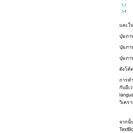
และในแ
ปุ่มภา
ปุ่มภา
ปุ่มภา
ดังโค้
การทำง
กับอีเ
langua
วิเครา
จากนั้
TextBo