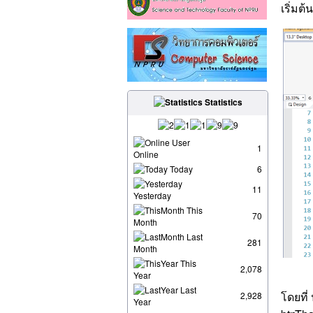
เริ่มต
Statistics
User
1
Online
Today
6
11
Yesterday
This
70
Month
Last
281
Month
This
2,078
Year
Last
โดยที่
2,928
Year