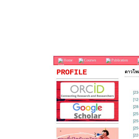
Home
Courses
Publication
PROFILE
ดาวโหล
[23
[12
[28
[25
[25
[25
[22