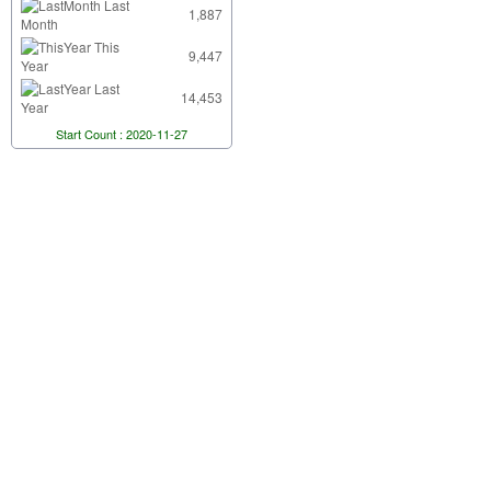
Last
1,887
Month
This
9,447
Year
Last
14,453
Year
Start Count : 2020-11-27