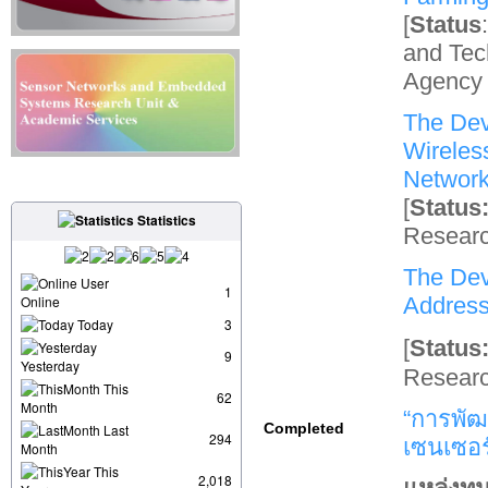
[
Status
and Te
Agency
The Dev
Wireles
Networ
[
Status
Statistics
Researc
The Dev
User
1
Online
Addre
Today
3
[
Status
9
Yesterday
Researc
This
62
Month
“การพัฒ
Completed
Last
294
เซนเซอร
Month
This
2,018