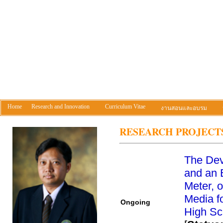
Home
Research and Innovation
Curriculum Vitae
งานสอนและอบรม
RESEARCH PROJECT
The Dev
and an E
Meter, 
Media fo
Ongoing
High Sc