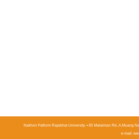
Nakhon Pathom Rajabhat University. • 85 Malaiman Rd.,A.Muang Nak
e-mail:
we