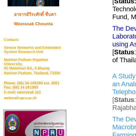
[
Status
Technol
อาจารย์วีระศักดิ์ ชื่นตา
Fund, Mi
Weerasak Cheunta
The Dev
Laborat
Contact:
using A
Sensor Networks and Embedded
[
Status
System Research Unit
of Thai
Nakhon Pathom Rajabhat
University,
85 Malaiman Rd., A.Muang
Nakhon Pathom, Thailand, 73000
A Study 
an Anal
Phone: (66) 34-109300 ext. 3001
Fax: (66) 34-261065
Teleph
E-mail:
weerasak
(at)
webmail.npru.ac.th
[
Status
Rajabhat
The Deve
Macrobr
Farming