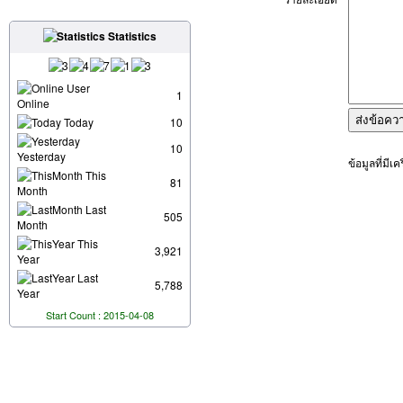
Statistics
User
1
Online
Today
10
10
Yesterday
ข้อมูลที่มีเ
This
81
Month
Last
505
Month
This
3,921
Year
Last
5,788
Year
Start Count : 2015-04-08