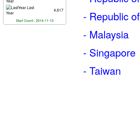
Year
Last
4,617
- Republic of
Year
Start Count : 2014-11-13
- Malaysia
- Singapore
- Taiwan