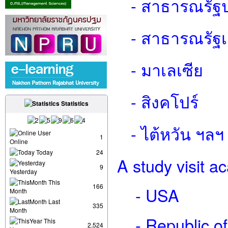
- สาธารณรัฐ
- สาธารณรัฐเก
- มาเลเซีย
- สิงคโปร์
Statistics
- ไต้หวัน ฯลฯ
User
1
Online
Today
24
A study visit a
9
Yesterday
This
166
- USA
Month
Last
335
Month
- Republic of
This
2,524