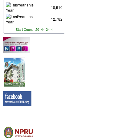
This
10,910
Year
Last
12,782
Year
Start Count : 2014-12-14