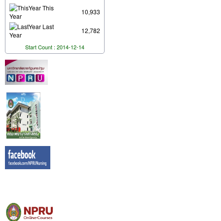
This
10,933
Year
Last
12,782
Year
Start Count : 2014-12-14