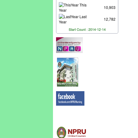
This
10,903
Year
Last
12,782
Year
Start Count : 2014-12-14