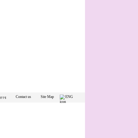
Contact us
Site Map
ENG
าการ