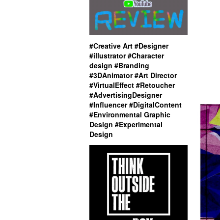
#Creative Art #Designer
#illustrator #Character
design #Branding
#3DAnimator #Art Director
#VirtualEffect #Retoucher
#AdvertisingDesigner
#Influencer #DigitalContent
#Environmental Graphic
Design #Experimental
Design