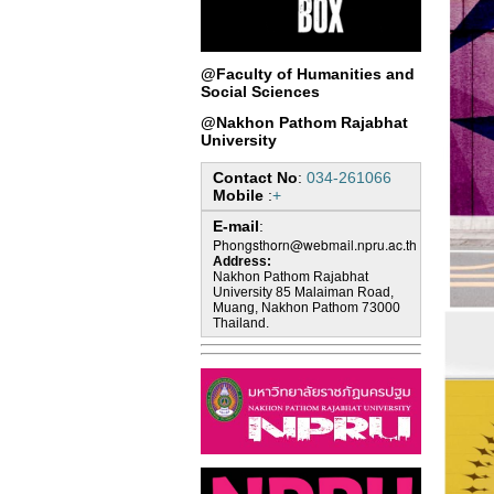
@Faculty of Humanities and
Social Sciences
@Nakhon Pathom Rajabhat
University
Contact No
:
034-261066
Mobile
:
+
E-mail
:
Phongsthorn@webmail.npru.ac.th
Address:
Nakhon Pathom Rajabhat
University 85 Malaiman Road,
Muang, Nakhon Pathom 73000
Thailand.