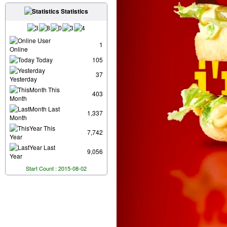
Statistics
User
1
Online
Today
105
37
Yesterday
This
403
Month
Last
1,337
Month
This
7,742
Year
Last
9,056
Year
Start Count : 2015-08-02