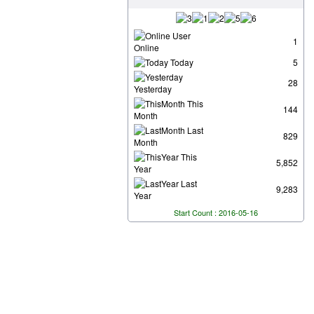
User
1
Online
Today
5
28
Yesterday
This
144
Month
Last
829
Month
This
5,852
Year
Last
9,283
Year
Start Count : 2016-05-16