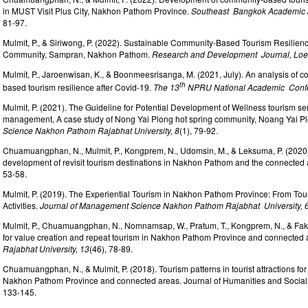
in MUST Visit Plus City, Nakhon Pathom Province.
Southeast Bangkok Academic Jo
81-97.
Mulmit, P., & Siriwong, P. (2022). Sustainable Community-Based Tourism Resilie
Community, Sampran, Nakhon Pathom.
Research and Development Journal, Loei 
Mulmit, P., Jaroenwisan, K., & Boonmeesrisanga, M. (2021, July). An analysis of c
th
based tourism resilience after Covid-19.
The 13
NPRU National Academic Confer
Mulmit, P. (2021). The Guideline for Potential Development of Wellness tourism serv
management, A case study of Nong Yai Plong hot spring community, Noang Yai Pl
Science Nakhon Pathom Rajabhat University, 8
(1), 79-92.
Chuamuangphan, N., Mulmit, P., Kongprem, N., Udomsin, M., & Leksuma, P. (2020
development of revisit tourism destinations in Nakhon Pathom and the connected
53-58.
Mulmit, P. (2019). The Experiential Tourism in Nakhon Pathom Province: From To
Activities.
Journal of Management Science Nakhon Pathom Rajabhat University, 
Mulmit, P., Chuamuangphan, N., Nomnamsap, W., Pratum, T., Kongprem, N., & Fak
for value creation and repeat tourism in Nakhon Pathom Province and connected 
Rajabhat University, 13
(46), 78-89.
Chuamuangphan, N., & Mulmit, P. (2018). Tourism patterns in tourist attractions fo
Nakhon Pathom Province and connected areas. Journal of Humanities and Social
133-145.