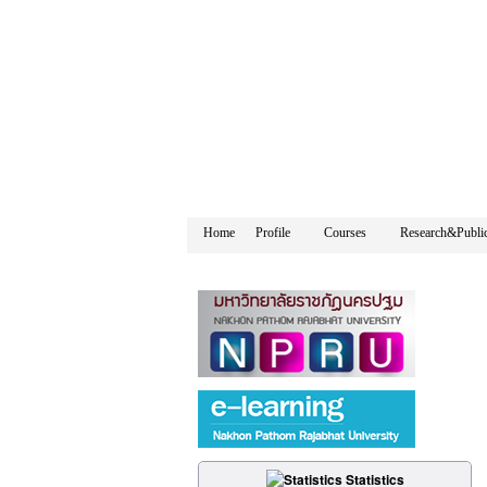
Home
Profile
Courses
Research&Public
Statistics