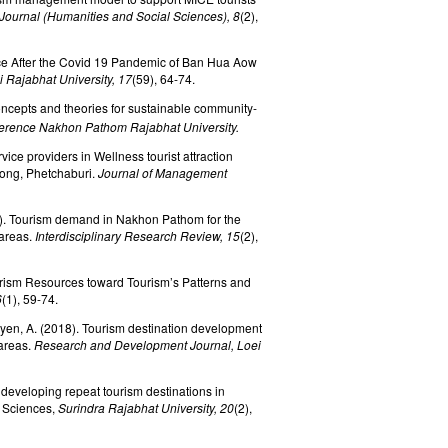
urnal (Humanities and Social Sciences), 8
(2),
nce After the Covid 19 Pandemic of Ban Hua Aow
Rajabhat University, 17
(59), 64-74.
oncepts and theories for sustainable community-
ence Nakhon Pathom Rajabhat University.
ice providers in Wellness tourist attraction
ong, Phetchaburi.
Journal of Management
). Tourism demand in Nakhon Pathom for the
 areas.
Interdisciplinary Research Review, 15
(2),
urism Resources toward Tourism’s Patterns and
6
(1), 59-74.
yen, A. (2018). Tourism destination development
areas.
Research and Development Journal, Loei
r developing repeat tourism destinations in
 Sciences,
Surindra Rajabhat University, 20
(2),