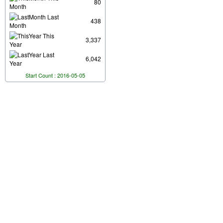
80
Month
Last
438
Month
This
3,337
Year
Last
6,042
Year
Start Count : 2016-05-05