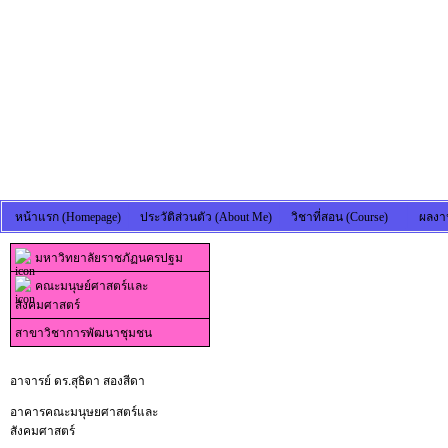
หน้าแรก (Homepage)
ประวัติส่วนตัว (About Me)
วิชาที่สอน (Course)
ผลงาน
มหาวิทยาลัยราชภัฏนครปฐม
คณะมนุษย์ศาสตร์และ
สังคมศาสตร์
สาขาวิชาการพัฒนาชุมชน
อาจารย์ ดร.สุธิดา สองสีดา
อาคารคณะมนุษยศาสตร์และ
สังคมศาสตร์