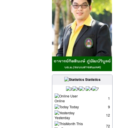
Statistics
User
1
Online
Today
9
12
Yesterday
This
72