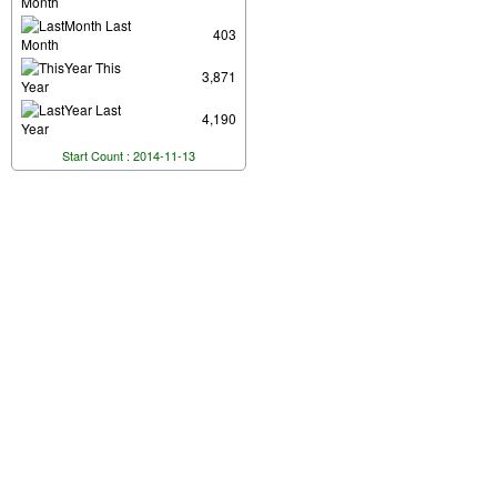
Month
Last
403
Month
This
3,871
Year
Last
4,190
Year
Start Count : 2014-11-13