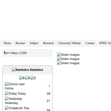
Home
Resume
Subject
Research
University Website
Contact
NPRU Onl
สื่อการสอน 1/2569
Statistics
User
1
Online
Today
28
21
Yesterday
This
94