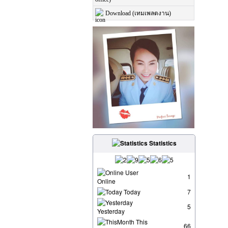
Download (เทมเพลตงาน)
Statistics
User
1
Online
Today
7
5
Yesterday
This
66