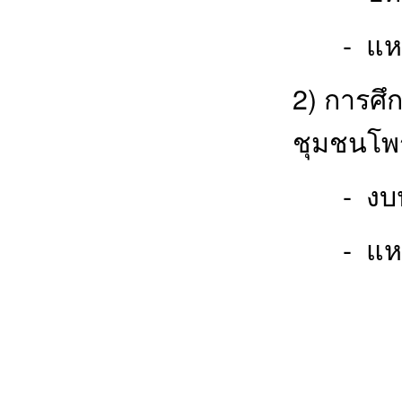
- แหล่งทุน
2) การศ
ชุมชนโพร
- งบประม
- แหล่งทุน