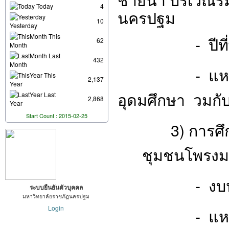
Today
4
นครปฐม
10
Yesterday
This
- ปีที่พิม
62
Month
Last
432
Month
- แหล่งทุน
This
2,137
Year
อุดมศึกษา
วมกั
Last
2,868
Year
Start Count : 2015-02-25
3) การศึก
ชุมชนโพรงมะ
- งบประม
ระบบยืนยันตัวบุคคล
มหาวิทยาลัยราชภัฏนครปฐม
Login
- แหล่งทุน