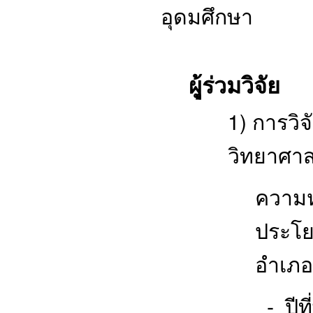
อุดมศึกษา
ผุู้ร่วมวิจัย
1) การวิ
วิทยาศาสต
ความ
ประโย
อำเภอ
- ปีที่พิม