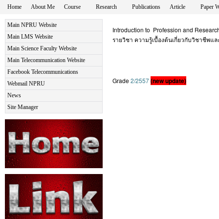
Home
About Me
Course
Research
Publications
Article
Paper W
Main NPRU Website
Introduction to Profession and Resear
Main LMS Website
รายวิชา ความรู้เบื้องต้นเกี่ยวกับวิชาชีพแล
Main Science Faculty Website
Main Telecommunication Website
Facebook Telecommunications
Grade
2/2557
(new update)
Webmail NPRU
News
Site Manager