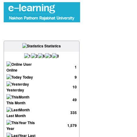
Statistics
User
1
Online
Today
9
10
Yesterday
49
This Month
335
Last Month
This
1,579
Year
Last